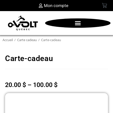
Mon compte
Accueil
/
Carte cadeau
/
Carte-cadeau
Carte-cadeau
20.00
$
–
100.00
$