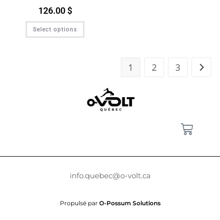
126.00
$
Select options
1
2
3
info.quebec@o-volt.ca
Propulsé par
O-Possum Solutions