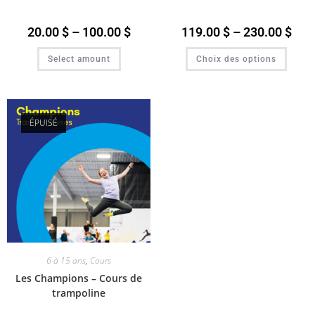
20.00
$
–
100.00
$
119.00
$
–
230.00
$
Select amount
Choix des options
ÉPUISÉ
6 à 15 ans
,
Cours
Les Champions – Cours de
trampoline